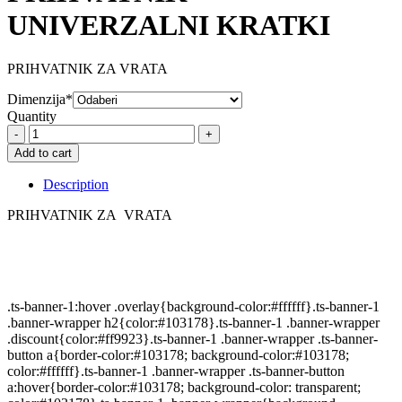
UNIVERZALNI KRATKI
PRIHVATNIK ZA VRATA
Dimenzija*
Quantity
PRIHVATNIK
UNIVERZALNI
Add to cart
KRATKI
quantity
Description
PRIHVATNIK ZA VRATA
.ts-banner-1:hover .overlay{background-color:#ffffff}.ts-banner-1
.banner-wrapper h2{color:#103178}.ts-banner-1 .banner-wrapper
.discount{color:#ff9923}.ts-banner-1 .banner-wrapper .ts-banner-
button a{border-color:#103178; background-color:#103178;
color:#ffffff}.ts-banner-1 .banner-wrapper .ts-banner-button
a:hover{border-color:#103178; background-color: transparent;