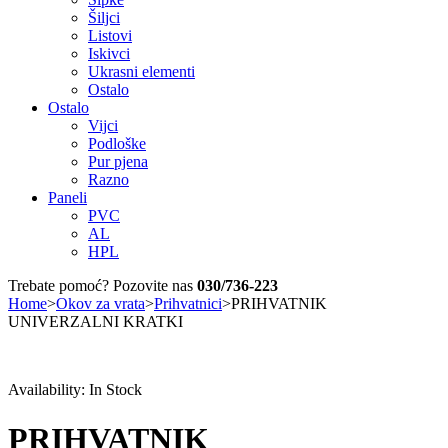
Šiljci
Listovi
Iskivci
Ukrasni elementi
Ostalo
Ostalo
Vijci
Podloške
Pur pjena
Razno
Paneli
PVC
AL
HPL
Trebate pomoć? Pozovite nas
030/736-223
Home
>
Okov za vrata
>
Prihvatnici
>
PRIHVATNIK
UNIVERZALNI KRATKI
Availability:
In Stock
PRIHVATNIK