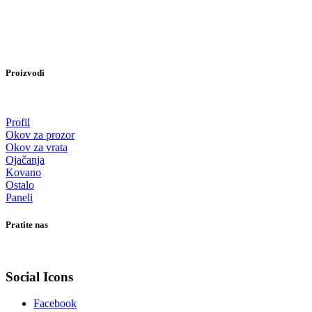
Proizvodi
Profil
Okov za prozor
Okov za vrata
Ojačanja
Kovano
Ostalo
Paneli
Pratite nas
Social Icons
Facebook