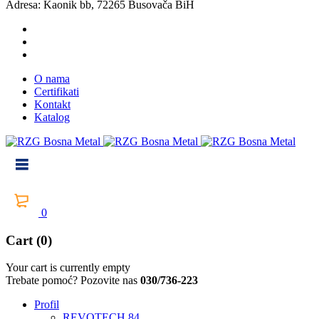
Adresa: Kaonik bb, 72265 Busovača BiH
O nama
Certifikati
Kontakt
Katalog
0
Cart (0)
Your cart is currently empty
Trebate pomoć? Pozovite nas
030/736-223
Profil
REVOTECH 84