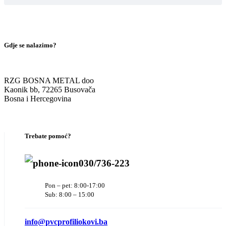
Gdje se nalazimo?
RZG BOSNA METAL doo
Kaonik bb, 72265 Busovača
Bosna i Hercegovina
Trebate pomoć?
030/736-223
Pon – pet: 8:00-17:00
Sub: 8:00 – 15:00
info@pvcprofiliokovi.ba