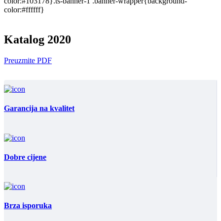
color:#103178}.ts-banner-1 .banner-wrapper{background-
color:#ffffff}
Katalog 2020
Preuzmite PDF
Garancija na kvalitet
Dobre cijene
Brza isporuka