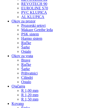
REVOTECH 90
EUROLINE S70
PVC KLUPICA
AL KLUPICA
Okov za prozor
Prozorski setovi
Makaze Getribe leđa
PSK sistem
Harmo sistem
Ručke
Šarke
Ostalo
Okov za vrata
Brave
Ručke
Šarke
Prihvatnici
Cilindri
Ostalo
Ojačanja
R 1,00 mm
R 1,20 mm
R 1,50 mm
Kovano
Šipke