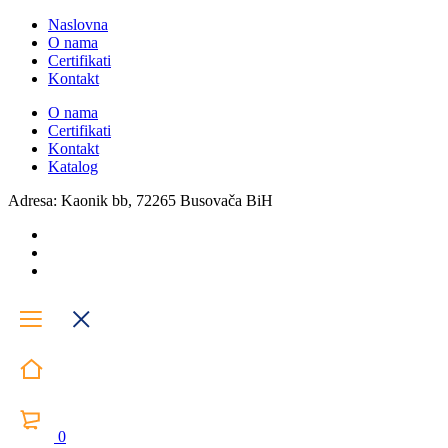
Naslovna
O nama
Certifikati
Kontakt
O nama
Certifikati
Kontakt
Katalog
Adresa: Kaonik bb, 72265 Busovača BiH
0