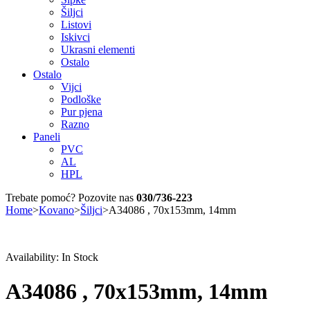
Šiljci
Listovi
Iskivci
Ukrasni elementi
Ostalo
Ostalo
Vijci
Podloške
Pur pjena
Razno
Paneli
PVC
AL
HPL
Trebate pomoć? Pozovite nas
030/736-223
Home
>
Kovano
>
Šiljci
>
A34086 , 70x153mm, 14mm
Availability:
In Stock
A34086 , 70x153mm, 14mm