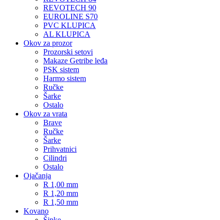
REVOTECH 90
EUROLINE S70
PVC KLUPICA
AL KLUPICA
Okov za prozor
Prozorski setovi
Makaze Getribe leđa
PSK sistem
Harmo sistem
Ručke
Šarke
Ostalo
Okov za vrata
Brave
Ručke
Šarke
Prihvatnici
Cilindri
Ostalo
Ojačanja
R 1,00 mm
R 1,20 mm
R 1,50 mm
Kovano
Šipke