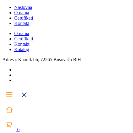
Naslovna
O nama
Certifikati
Kontakt
O nama
Certifikati
Kontakt
Katalog
Adresa: Kaonik bb, 72265 Busovača BiH
0