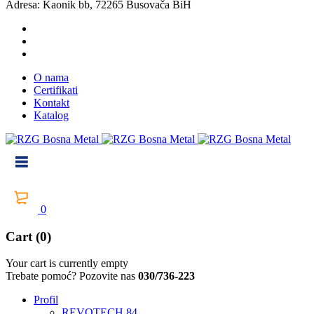
Adresa: Kaonik bb, 72265 Busovača BiH
O nama
Certifikati
Kontakt
Katalog
0
Cart (0)
Your cart is currently empty
Trebate pomoć? Pozovite nas
030/736-223
Profil
REVOTECH 84