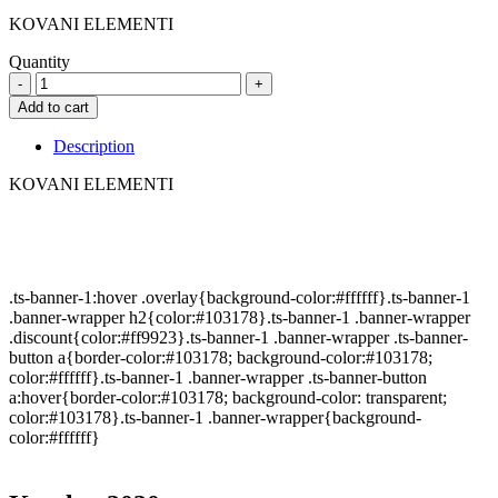
KOVANI ELEMENTI
Quantity
A34086
,
Add to cart
70x153mm,
14mm
Description
quantity
KOVANI ELEMENTI
.ts-banner-1:hover .overlay{background-color:#ffffff}.ts-banner-1
.banner-wrapper h2{color:#103178}.ts-banner-1 .banner-wrapper
.discount{color:#ff9923}.ts-banner-1 .banner-wrapper .ts-banner-
button a{border-color:#103178; background-color:#103178;
color:#ffffff}.ts-banner-1 .banner-wrapper .ts-banner-button
a:hover{border-color:#103178; background-color: transparent;
color:#103178}.ts-banner-1 .banner-wrapper{background-
color:#ffffff}