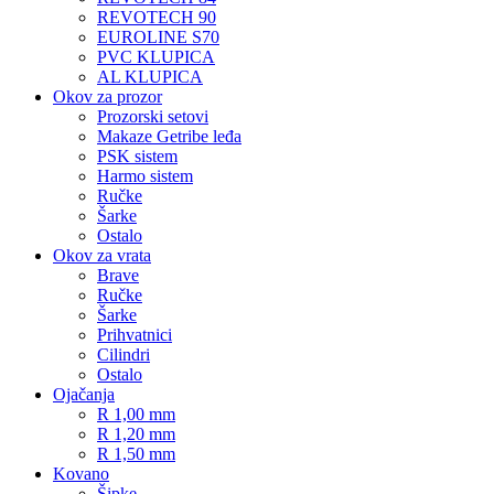
REVOTECH 90
EUROLINE S70
PVC KLUPICA
AL KLUPICA
Okov za prozor
Prozorski setovi
Makaze Getribe leđa
PSK sistem
Harmo sistem
Ručke
Šarke
Ostalo
Okov za vrata
Brave
Ručke
Šarke
Prihvatnici
Cilindri
Ostalo
Ojačanja
R 1,00 mm
R 1,20 mm
R 1,50 mm
Kovano
Šipke