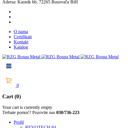
Adresa: Kaonik bb, 72265 Busovača BiH
O nama
Certifikati
Kontakt
Katalog
0
Cart (0)
Your cart is currently empty
Trebate pomoć? Pozovite nas
030/736-223
Profil
REVOTECH 84