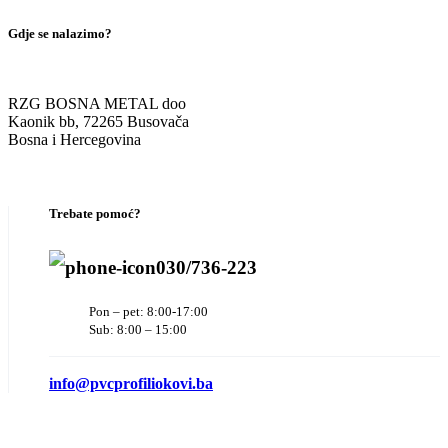
Gdje se nalazimo?
RZG BOSNA METAL doo
Kaonik bb, 72265 Busovača
Bosna i Hercegovina
Trebate pomoć?
030/736-223
Pon – pet: 8:00-17:00
Sub: 8:00 – 15:00
info@pvcprofiliokovi.ba