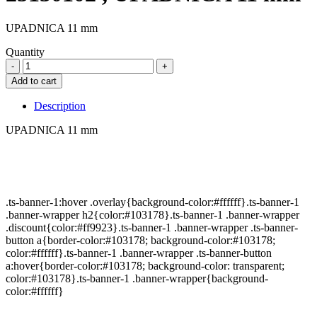
UPADNICA 11 mm
Quantity
25130102
,
Add to cart
UPADNICA
11
Description
mm
quantity
UPADNICA 11 mm
.ts-banner-1:hover .overlay{background-color:#ffffff}.ts-banner-1
.banner-wrapper h2{color:#103178}.ts-banner-1 .banner-wrapper
.discount{color:#ff9923}.ts-banner-1 .banner-wrapper .ts-banner-
button a{border-color:#103178; background-color:#103178;
color:#ffffff}.ts-banner-1 .banner-wrapper .ts-banner-button
a:hover{border-color:#103178; background-color: transparent;
color:#103178}.ts-banner-1 .banner-wrapper{background-
color:#ffffff}