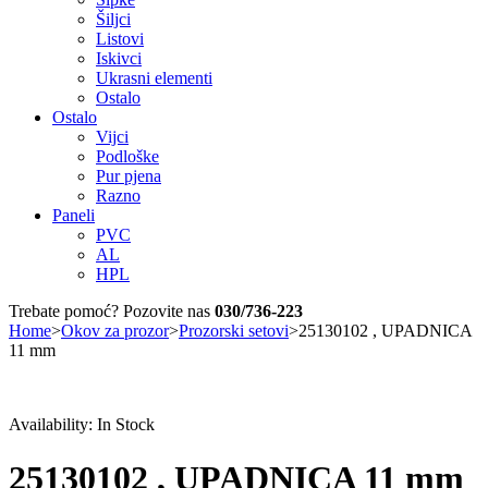
Šiljci
Listovi
Iskivci
Ukrasni elementi
Ostalo
Ostalo
Vijci
Podloške
Pur pjena
Razno
Paneli
PVC
AL
HPL
Trebate pomoć? Pozovite nas
030/736-223
Home
>
Okov za prozor
>
Prozorski setovi
>
25130102 , UPADNICA
11 mm
Availability:
In Stock
25130102 , UPADNICA 11 mm