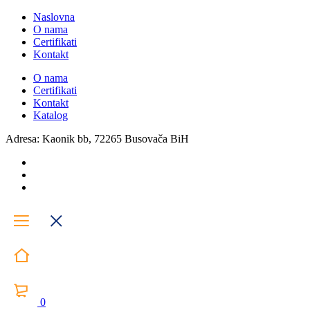
Naslovna
O nama
Certifikati
Kontakt
O nama
Certifikati
Kontakt
Katalog
Adresa: Kaonik bb, 72265 Busovača BiH
0